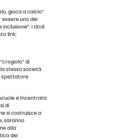
lo, gioca a calcio”
 essere uno dei
nclusione”. I titoli
o link:
 “crogiolo” di
la stessa società
o spettatore
scuole e incentrata
si di
che si costruisce a
te, saranno
ne alla
tica dei