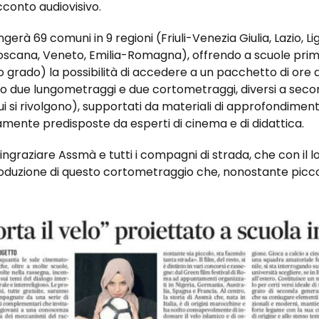
conto audiovisivo.
erà 69 comuni in 9 regioni (Friuli-Venezia Giulia, Lazio, Li
Toscana, Veneto, Emilia-Romagna), offrendo a scuole prim
 grado) la possibilità di accedere a un pacchetto di ore di
 due lungometraggi e due cortometraggi, diversi a seco
cui si rivolgono), supportati da materiali di approfondime
mente predisposte da esperti di cinema e di didattica.
ringraziare Assmà e tutti i compagni di strada, che con il
produzione di questo cortometraggio che, nonostante picc