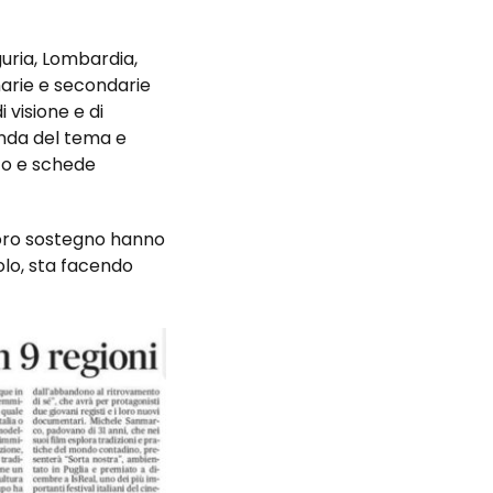
guria, Lombardia,
arie e secondarie
 visione e di
nda del tema e
nto e schede
 loro sostegno hanno
olo, sta facendo