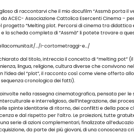
ioso di raccontarvi che il mio docufilm “Assmà porta il ve
o da ACEC- Associazione Cattolica Esercenti Cinema – per
l progetto “Melting plot. Percorsi di cinema tra didattica e i
o e la scheda completa di “Assmà” li potete trovare a quest
llacomunita.it/…/i-cortometraggi-e…/
chiarato dal titolo, intreccia il concetto di “melting pot” (il
enza, lingua, religione, cultura diverse che convivono nel
 l’idea del “plot”, il racconto così come viene offerto all
sequenza cronologica dei fatti).
coinvolte nella rassegna cinematografica, pensata per le 
interculturale e interreligioso, dell’integrazione, dei proces
lle spinte identitarie di ritorno, dei conflitti e della pace 
enza e dal rispetto per l’altro. Le proiezioni, tutte gratui
 serie di azioni complementari, finalizzate all’educazio
cquisizione, da parte dei più giovani, di una conoscenza cri